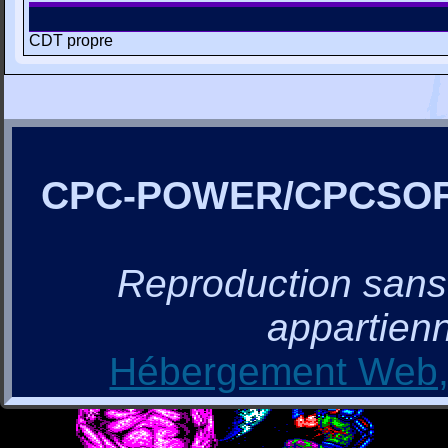
CDT propre
CPC-POWER/CPCSO
Reproduction sans a
appartienn
Hébergement Web, 