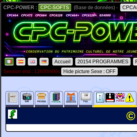
CPC-POWER :
CPC-SOFTS
(Base de données) -
CPCAr
Accueil
20154 PROGRAMMES
Session end : 12h00m00s
Hide picture Sexe : OFF
©