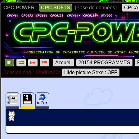
CPC-POWER :
CPC-SOFTS
(Base de données) -
CPCAr
Accueil
20154 PROGRAMMES
Session end : 12h00m00s
Hide picture Sexe : OFF