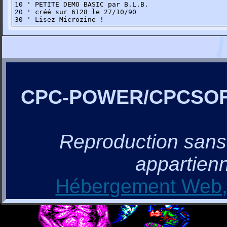
10 ' PETITE DEMO BASIC par B.L.B.

20 ' créé sur 6128 le 27/10/90

30 ' Lisez Microzine !
CPC-POWER/CPCSO
Reproduction sans a
appartienn
Hébergement Web, 