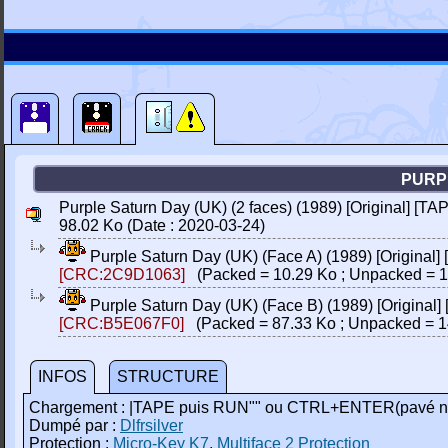
PURPL
Purple Saturn Day (UK) (2 faces) (1989) [Original] [TAP
98.02 Ko (Date : 2020-03-24)
Purple Saturn Day (UK) (Face A) (1989) [Original] 
[CRC:2C9D1063]
(Packed = 10.29 Ko ; Unpacked = 1
Purple Saturn Day (UK) (Face B) (1989) [Original] 
[CRC:B5E067F0]
(Packed = 87.33 Ko ; Unpacked = 1
INFOS
STRUCTURE
Chargement : |TAPE puis RUN"" ou CTRL+ENTER(pavé n
Dumpé par :
Dlfrsilver
Protection :
Micro-Key K7
,
Multiface 2 Protection