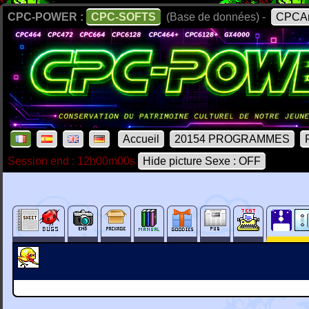
CPC-POWER :
CPC-SOFTS
(Base de données) -
CPCAr
Accueil
20154 PROGRAMMES
Session end : 12h00m00s
Hide picture Sexe : OFF