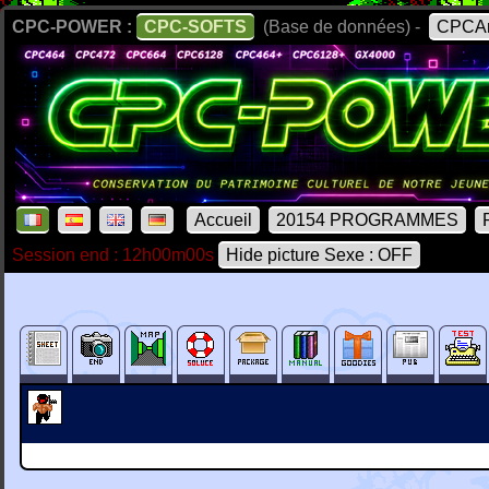
CPC-POWER :
CPC-SOFTS
(Base de données) -
CPCAr
Accueil
20154 PROGRAMMES
Session end : 12h00m00s
Hide picture Sexe : OFF