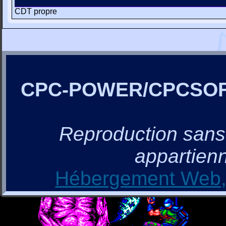
CDT propre
CPC-POWER/CPCSO
Reproduction sans a
appartienn
Hébergement Web, 