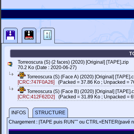
T
Torreoscura (S) (2 faces) (2020) [Original] [TAPE].zip
70.2 Ko (Date : 2020-06-27)
Torreoscura (S) (Face A) (2020) [Original] [TAPE].c
[CRC:747F0A26]
(Packed = 37.86 Ko ; Unpacked = 7
Torreoscura (S) (Face B) (2020) [Original] [TAPE].c
[CRC:412F62D2]
(Packed = 31.89 Ko ; Unpacked = 6
INFOS
STRUCTURE
Chargement : |TAPE puis RUN"" ou CTRL+ENTER(pavé n