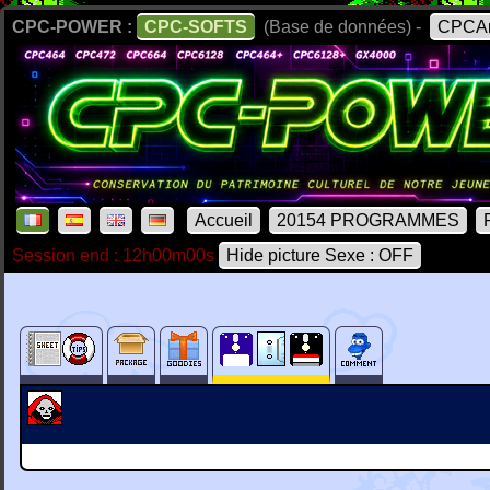
CPC-POWER :
CPC-SOFTS
(Base de données) -
CPCAr
Accueil
20154 PROGRAMMES
Session end : 12h00m00s
Hide picture Sexe : OFF