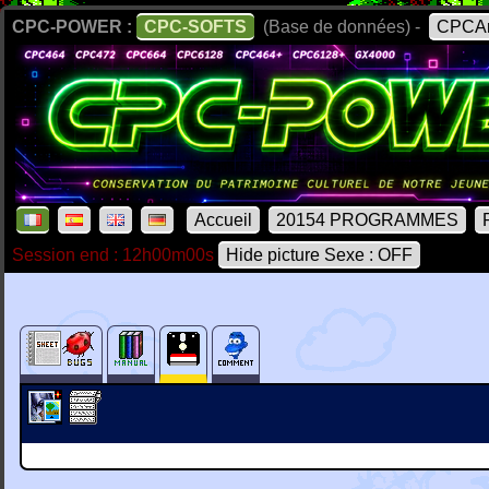
CPC-POWER :
CPC-SOFTS
(Base de données) -
CPCAr
Accueil
20154 PROGRAMMES
Session end : 12h00m00s
Hide picture Sexe : OFF