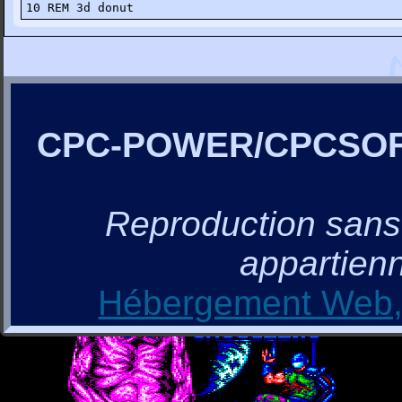
10 REM 3d donut
CPC-POWER/CPCSO
Reproduction sans a
appartienn
Hébergement Web, 