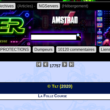
rchives
(Articles) -
NGServers
(Hébergement)
PROTECTIONS
Dumpeurs
10120 commentaires
Lien
17757
© Tilt (
2020
)
La Folle Course