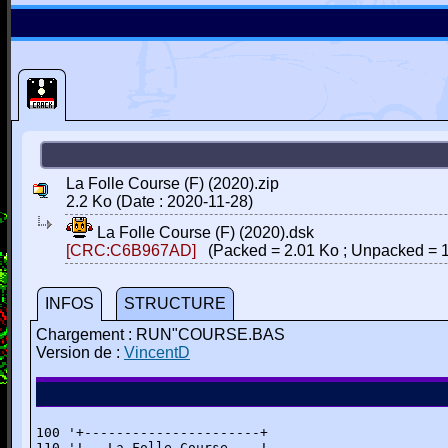
La Folle Course (F) (2020).zip
2.2 Ko (Date : 2020-11-28)
La Folle Course (F) (2020).dsk
[CRC:C6B967AD]
(Packed = 2.01 Ko ; Unpacked = 
INFOS
STRUCTURE
Chargement : RUN"COURSE.BAS
Version de :
VincentD
100 '+----------------------+

110 '!   La Folle Course    !
