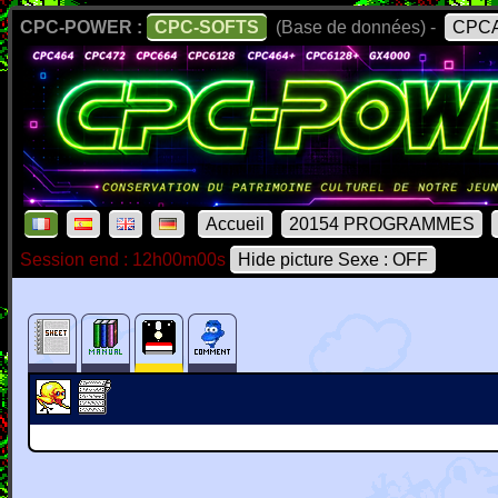
CPC-POWER :
CPC-SOFTS
(Base de données) -
CPCA
Accueil
20154 PROGRAMMES
Session end : 12h00m00s
Hide picture Sexe : OFF