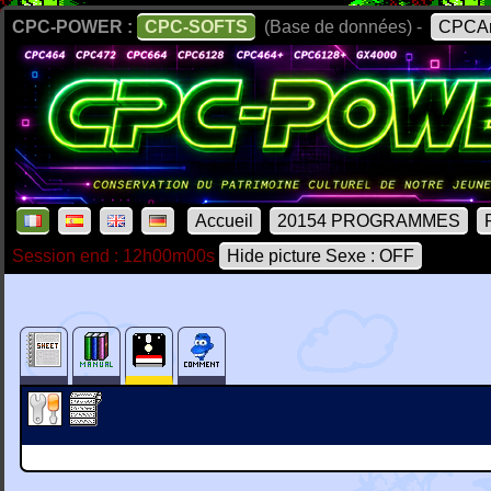
CPC-POWER :
CPC-SOFTS
(Base de données) -
CPCAr
Accueil
20154 PROGRAMMES
Session end : 12h00m00s
Hide picture Sexe : OFF