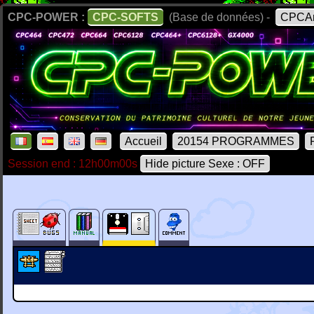
CPC-POWER :
CPC-SOFTS
(Base de données) -
CPCAr
Accueil
20154 PROGRAMMES
Session end : 12h00m00s
Hide picture Sexe : OFF