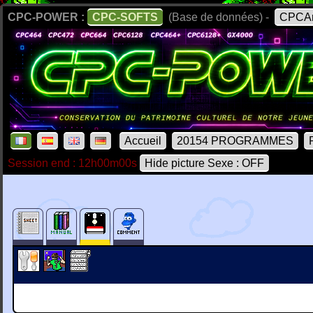
CPC-POWER :
CPC-SOFTS
(Base de données) -
CPCAr
Accueil
20154 PROGRAMMES
Session end : 12h00m00s
Hide picture Sexe : OFF