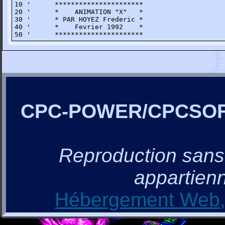
10 '      **********************

20 '      *    ANIMATION "X"   *

30 '      * PAR HOYEZ Frederic *

40 '      *    Fevrier 1992    *

50 '      **********************
CPC-POWER/CPCSO
Reproduction sans a
appartienn
Hébergement Web, 