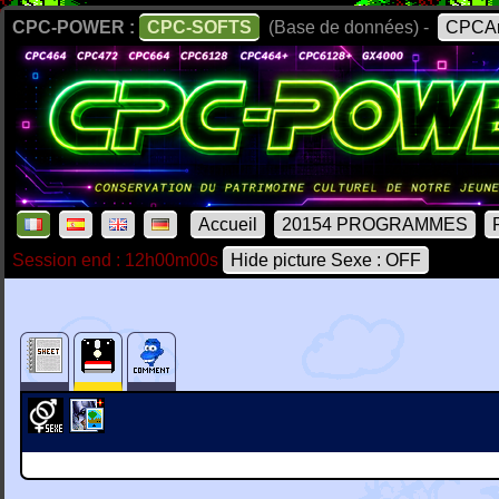
CPC-POWER :
CPC-SOFTS
(Base de données) -
CPCAr
Accueil
20154 PROGRAMMES
Session end : 12h00m00s
Hide picture Sexe : OFF