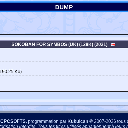
DUMP
SOKOBAN FOR SYMBOS (UK) (128K) (2021)
190.25 Ko)
/CPCSOFTS
, programmation par
Kukulcan
© 2007-2026 tous d
isation interdite. Tous les titres utilisés appartiennent à leurs p