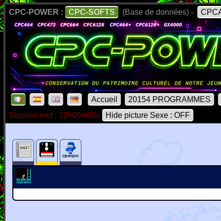
CPC-POWER :
CPC-SOFTS
(Base de données) -
CPCA
Accueil
20154 PROGRAMMES
Session end : 12h00m00s
Hide picture Sexe : OFF