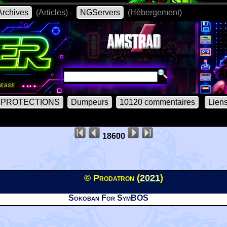
rchives
(Articles) -
NGServers
(Hébergement)
PROTECTIONS
Dumpeurs
10120 commentaires
Lien
18600
© Prodatron (
2021
)
Sokoban For SymBOS