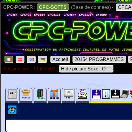
CPC-POWER :
CPC-SOFTS
(Base de données) -
CPCAr
Accueil
20154 PROGRAMMES
Session end : 12h00m00s
Hide picture Sexe : OFF