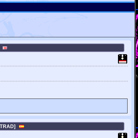
]
MSTRAD]