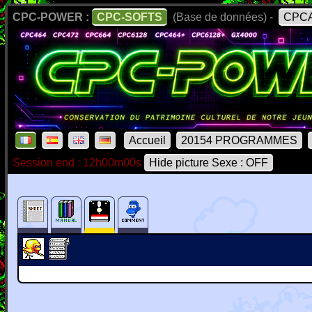
CPC-POWER :
CPC-SOFTS
(Base de données) -
CPCA
Accueil
20154 PROGRAMMES
Session end : 12h00m00s
Hide picture Sexe : OFF