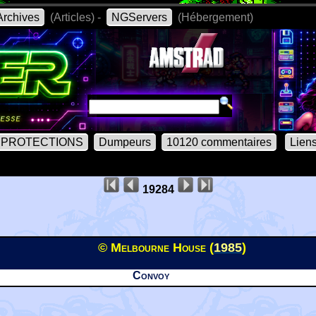
rchives
(Articles) -
NGServers
(Hébergement)
PROTECTIONS
Dumpeurs
10120 commentaires
Lien
19284
© Melbourne House (
1985
)
Convoy