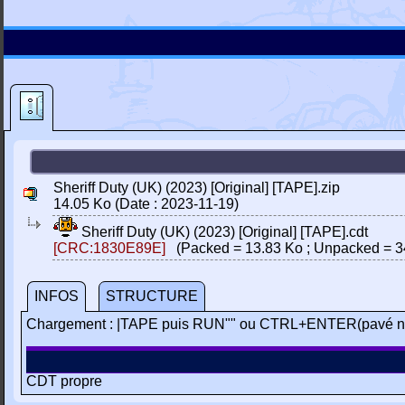
Sheriff Duty (UK) (2023) [Original] [TAPE].zip
14.05 Ko (Date : 2023-11-19)
Sheriff Duty (UK) (2023) [Original] [TAPE].cdt
[CRC:1830E89E]
(Packed = 13.83 Ko ; Unpacked = 3
INFOS
STRUCTURE
Chargement : |TAPE puis RUN"" ou CTRL+ENTER(pavé n
CDT propre