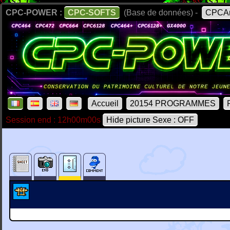
CPC-POWER :
CPC-SOFTS
(Base de données) -
CPCAr
Accueil
20154 PROGRAMMES
Session end : 12h00m00s
Hide picture Sexe : OFF