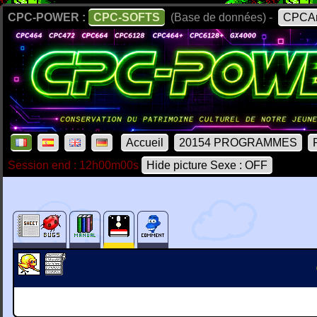
CPC-POWER :
CPC-SOFTS
(Base de données) -
CPCAr
Accueil
20154 PROGRAMMES
Session end : 12h00m00s
Hide picture Sexe : OFF