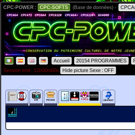
CPC-POWER :
CPC-SOFTS
(Base de données) -
CPCAr
Accueil
20154 PROGRAMMES
Session end : 12h00m00s
Hide picture Sexe : OFF