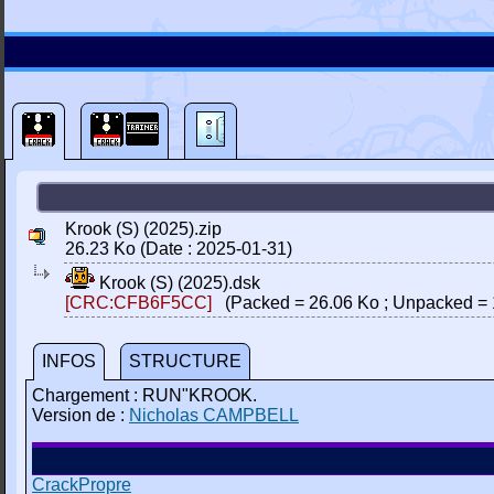
Krook (S) (2025).zip
26.23 Ko (Date : 2025-01-31)
Krook (S) (2025).dsk
[CRC:CFB6F5CC]
(Packed = 26.06 Ko ; Unpacked = 
INFOS
STRUCTURE
Chargement : RUN"KROOK.
Version de :
Nicholas CAMPBELL
CrackPropre