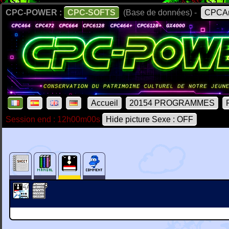
CPC-POWER :
CPC-SOFTS
(Base de données) -
CPCAr
Accueil
20154 PROGRAMMES
Session end : 12h00m00s
Hide picture Sexe : OFF