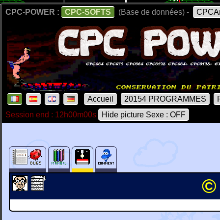
CPC-POWER :
CPC-SOFTS
(Base de données) -
CPCAr
Accueil
20154 PROGRAMMES
Session end : 12h00m00s
Hide picture Sexe : OFF
©