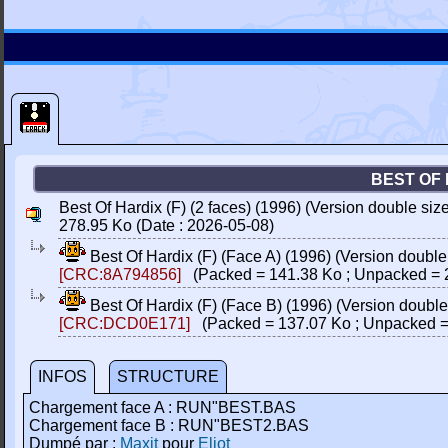
BEST OF 
Best Of Hardix (F) (2 faces) (1996) (Version double si
278.95 Ko (Date : 2026-05-08)
Best Of Hardix (F) (Face A) (1996) (Version doubl
[CRC:8A794856]
(Packed = 141.38 Ko ; Unpacked = 
Best Of Hardix (F) (Face B) (1996) (Version doubl
[CRC:DCD0E171]
(Packed = 137.07 Ko ; Unpacked =
INFOS
STRUCTURE
Chargement face A : RUN"BEST.BAS
Chargement face B : RUN"BEST2.BAS
Dumpé par :
Maxit
pour
Eliot