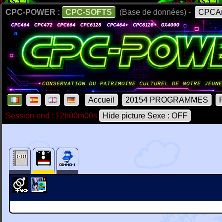
CPC-POWER :
CPC-SOFTS
(Base de données) -
CPCAr
Accueil
20154 PROGRAMMES
Session end : 12h00m00s
Hide picture Sexe : OFF