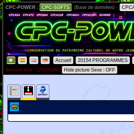
CPC-POWER :
CPC-SOFTS
(Base de données) -
CPCA
Accueil
20154 PROGRAMMES
Session end : 12h00m00s
Hide picture Sexe : OFF