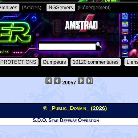
rchives
(Articles) -
NGServers
(Hébergement)
PROTECTIONS
Dumpeurs
10120 commentaires
Lien
20057
© _Public_Domain_ (
2026
)
S.D.O. Star Defense Operation