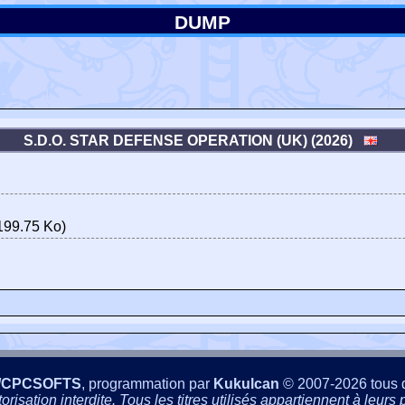
DUMP
S.D.O. STAR DEFENSE OPERATION (UK) (2026)
199.75 Ko)
/CPCSOFTS
, programmation par
Kukulcan
© 2007-2026 tous d
isation interdite. Tous les titres utilisés appartiennent à leurs p