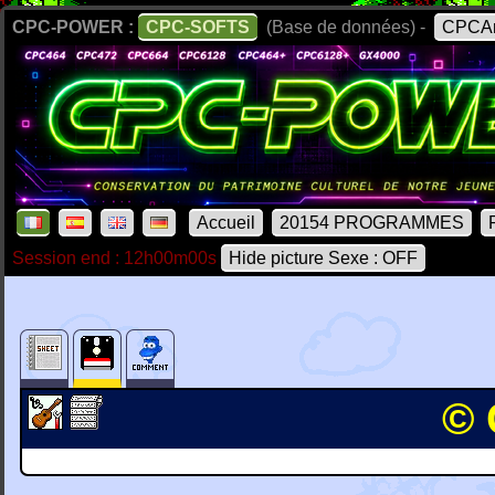
CPC-POWER :
CPC-SOFTS
(Base de données) -
CPCAr
Accueil
20154 PROGRAMMES
Session end : 12h00m00s
Hide picture Sexe : OFF
© 