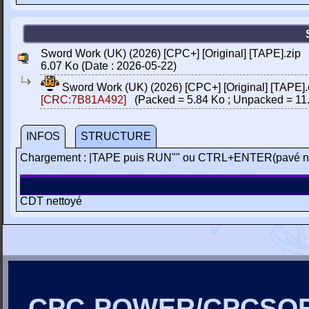
Sword Work (UK) (2026) [CPC+] [Original] [TAPE].zip
6.07 Ko (Date : 2026-05-22)
Sword Work (UK) (2026) [CPC+] [Original] [TAPE].
[CRC:7B81A492]
(Packed = 5.84 Ko ; Unpacked = 11
INFOS
STRUCTURE
Chargement : |TAPE puis RUN"" ou CTRL+ENTER(pavé n
CDT nettoyé
CPC-POWER/CPCSO