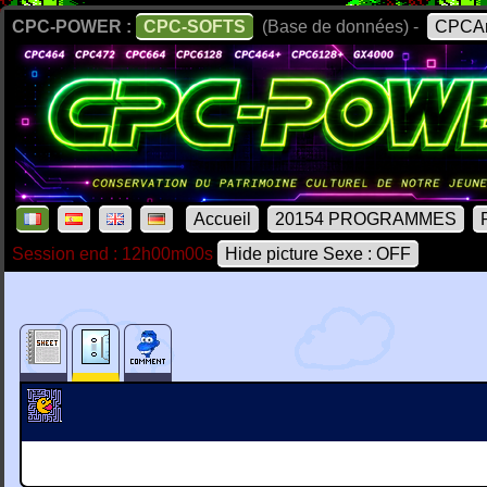
CPC-POWER :
CPC-SOFTS
(Base de données) -
CPCAr
Accueil
20154 PROGRAMMES
Session end : 12h00m00s
Hide picture Sexe : OFF