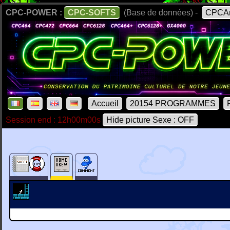
CPC-POWER :
CPC-SOFTS
(Base de données) -
CPCAr
Accueil
20154 PROGRAMMES
Session end : 12h00m00s
Hide picture Sexe : OFF