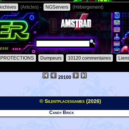
rchives
(Articles) -
NGServers
(Hébergement)
PROTECTIONS
Dumpeurs
10120 commentaires
Lien
20100
© Silentplacesgames (
2026
)
Candy Brick