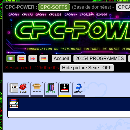
CPC-POWER :
CPC-SOFTS
(Base de données) -
CPCA
Accueil
20154 PROGRAMMES
Session end : 12h00m00s
Hide picture Sexe : OFF