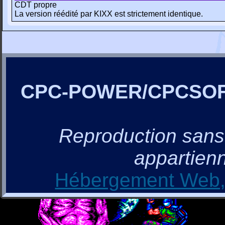
CDT propre
La version réédité par KIXX est strictement identique.
CPC-POWER/CPCSO
Reproduction sans a
appartienn
Hébergement Web, 