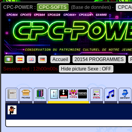
CPC-POWER :
CPC-SOFTS
(Base de données) -
CPCAr
Accueil
20154 PROGRAMMES
Session end : 12h00m00s
Hide picture Sexe : OFF