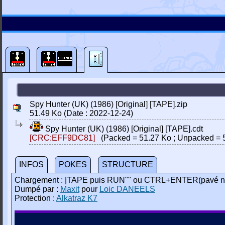
Spy Hunter (UK) (1986) [Original] [TAPE].zip
51.49 Ko (Date : 2022-12-24)
Spy Hunter (UK) (1986) [Original] [TAPE].cdt
[CRC:EFF9DC81]
(Packed = 51.27 Ko ; Unpacked = 
INFOS
POKES
STRUCTURE
Chargement : |TAPE puis RUN"" ou CTRL+ENTER(pavé n
Dumpé par :
Maxit
pour
Loic DANEELS
Protection :
Alkatraz K7