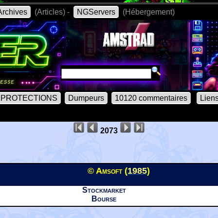
rchives
(Articles) -
NGServers
(Hébergement)
PROTECTIONS
Dumpeurs
10120 commentaires
Lien
2073
© Amsoft (
1985
)
Stockmarket
Bourse