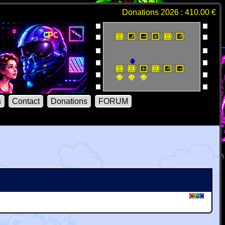
Donations 2026 : 410.00 €
s
Contact
Donations
FORUM