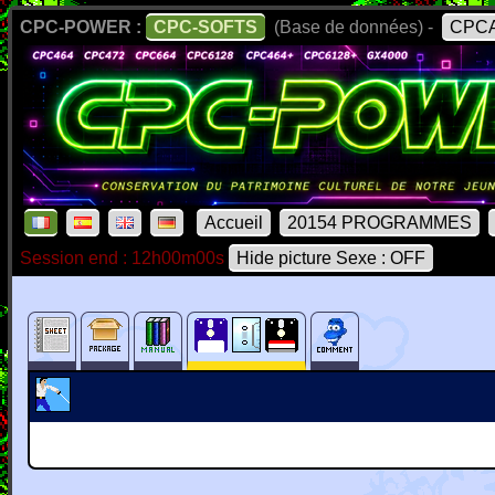
CPC-POWER :
CPC-SOFTS
(Base de données) -
CPCA
Accueil
20154 PROGRAMMES
Session end : 12h00m00s
Hide picture Sexe : OFF