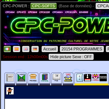
CPC-POWER :
CPC-SOFTS
(Base de données) -
CPCAr
Accueil
20154 PROGRAMMES
Session end : 12h00m00s
Hide picture Sexe : OFF