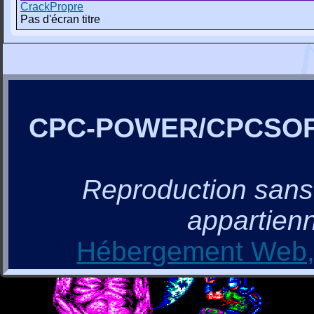
CrackPropre
Pas d'écran titre
CPC-POWER/CPCSO
Reproduction sans a
appartienn
Hébergement Web, 