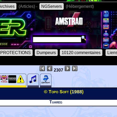
rchives
(Articles) -
NGServers
(Hébergement)
PROTECTIONS
Dumpeurs
10120 commentaires
Lien
2307
© Topo Soft (
1988
)
Tuareg