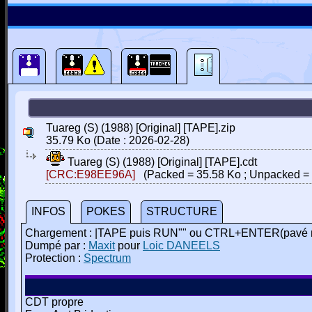
Tuareg (S) (1988) [Original] [TAPE].zip
35.79 Ko (Date : 2026-02-28)
Tuareg (S) (1988) [Original] [TAPE].cdt
[CRC:E98EE96A]
(Packed = 35.58 Ko ; Unpacked = 
INFOS
POKES
STRUCTURE
Chargement : |TAPE puis RUN"" ou CTRL+ENTER(pavé 
Dumpé par :
Maxit
pour
Loic DANEELS
Protection :
Spectrum
CDT propre