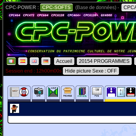
CPC-POWER :
CPC-SOFTS
(Base de données) -
CPCA
Accueil
20154 PROGRAMMES
Session end : 12h00m00s
Hide picture Sexe : OFF