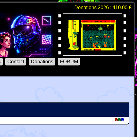
Donations 2026 : 410.00 €
s
Contact
Donations
FORUM