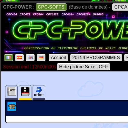
CPC-POWER :
CPC-SOFTS
(Base de données) -
CPCAr
Accueil
20154 PROGRAMMES
Session end : 12h00m00s
Hide picture Sexe : OFF