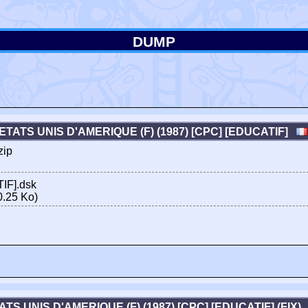
DUMP
ETATS UNIS D'AMERIQUE (F) (1987) [CPC] [EDUCATIF]
zip
IF].dsk
.25 Ko)
ATS UNIS D'AMERIQUE (F) (1987) [CPC] [EDUCATIF] (FIX