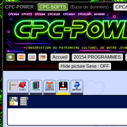
CPC-POWER :
CPC-SOFTS
(Base de données) -
CPCA
Accueil
20154 PROGRAMMES
Session end : 12h00m00s
Hide picture Sexe : OFF