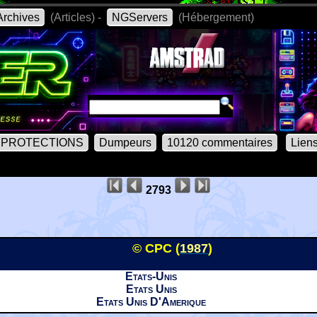
rchives
(Articles) -
NGServers
(Hébergement)
PROTECTIONS
Dumpeurs
10120 commentaires
Lien
2793
© CPC (
1987
)
Etats-Unis
Etats Unis
Etats Unis D'Amerique