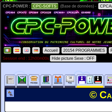
CPC-POWER :
CPC-SOFTS
(Base de données) -
CPCAr
Accueil
20154 PROGRAMMES
Session end : 12h00m00s
Hide picture Sexe : OFF
© Ca