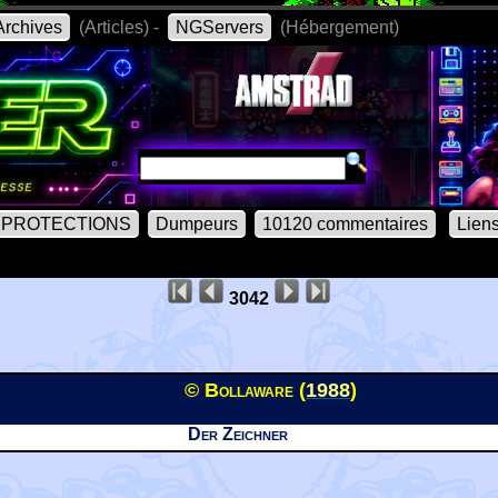
rchives
(Articles) -
NGServers
(Hébergement)
PROTECTIONS
Dumpeurs
10120 commentaires
Lien
3042
© Bollaware (
1988
)
Der Zeichner