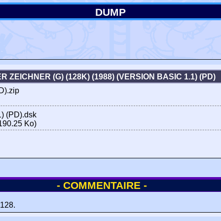
DUMP
R ZEICHNER (G) (128K) (1988) (VERSION BASIC 1.1) (PD
D).zip
1) (PD).dsk
190.25 Ko)
- COMMENTAIRE -
6128.