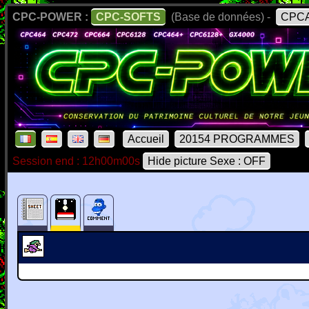
CPC-POWER :
CPC-SOFTS
(Base de données) -
CPCA
Accueil
20154 PROGRAMMES
Session end : 12h00m00s
Hide picture Sexe : OFF