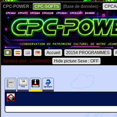
CPC-POWER :
CPC-SOFTS
(Base de données) -
CPCAr
Accueil
20154 PROGRAMMES
Session end : 12h00m00s
Hide picture Sexe : OFF