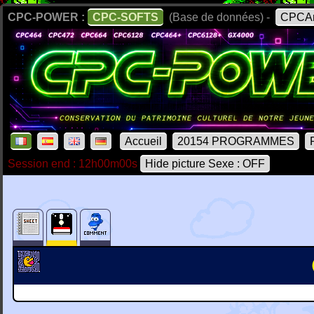
CPC-POWER :
CPC-SOFTS
(Base de données) -
CPCAr
Accueil
20154 PROGRAMMES
Session end : 12h00m00s
Hide picture Sexe : OFF