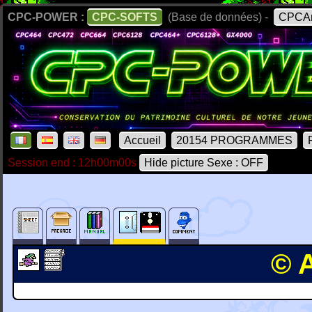
CPC-POWER :
CPC-SOFTS
(Base de données) -
CPCAr
Accueil
20154 PROGRAMMES
Session end : 12h00m00s
Hide picture Sexe : OFF
© 