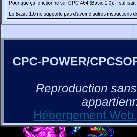
Pour que ça fonctionne sur CPC 464 (Basic 1.0), il suffisai
Le Basic 1.0 ne supporte pas d'avoir d'autres instructions 
CPC-POWER/CPCSO
Reproduction sans a
appartienn
Hébergement Web, 