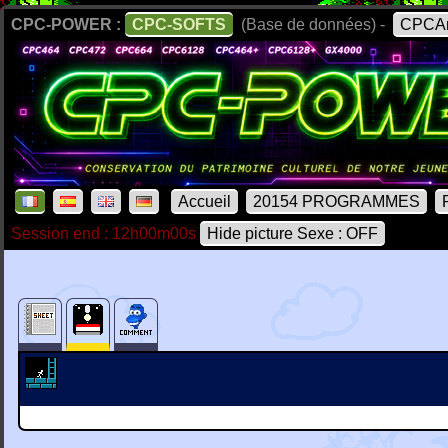
CPC-POWER :
CPC-SOFTS
(Base de données) -
CPCAr
Accueil
20154 PROGRAMMES
Session end : 12h00m00s
Hide picture Sexe : OFF