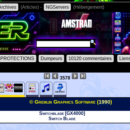
rchives
(Articles) -
NGServers
(Hébergement)
PROTECTIONS
Dumpeurs
10120 commentaires
Lien
3578
© Gremlin Graphics Software (
1990
)
Switchblade [GX4000]
Switch Blade