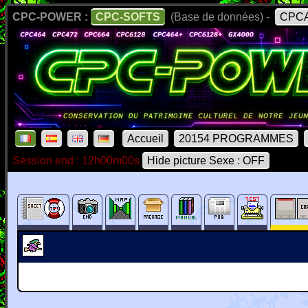
CPC-POWER :
CPC-SOFTS
(Base de données) -
CPCA
Accueil
20154 PROGRAMMES
Session end : 12h00m00s
Hide picture Sexe : OFF