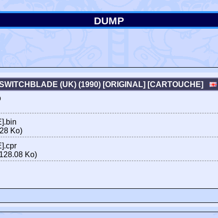
DUMP
SWITCHBLADE (UK) (1990) [ORIGINAL] [CARTOUCHE]
p
].bin
28 Ko)
].cpr
128.08 Ko)