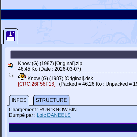
Know (G) (1987) [Original].zip
46.45 Ko (Date : 2026-03-07)
Know (G) (1987) [Original].dsk
[CRC:26F58F13]
(Packed = 46.26 Ko ; Unpacked = 1
INFOS
STRUCTURE
Chargement : RUN"KNOW.BIN
Dumpé par :
Loic DANEELS