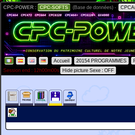
CPC-POWER :
CPC-SOFTS
(Base de données) -
CPCAr
Accueil
20154 PROGRAMMES
Session end : 12h00m00s
Hide picture Sexe : OFF