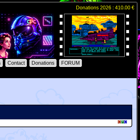
Donations 2026 : 410.00 €
s
Contact
Donations
FORUM