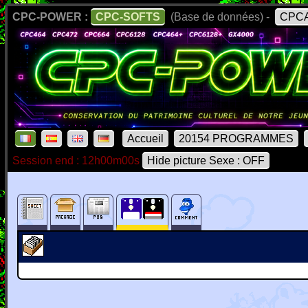
CPC-POWER :
CPC-SOFTS
(Base de données) -
CPCA
Accueil
20154 PROGRAMMES
Session end : 12h00m00s
Hide picture Sexe : OFF