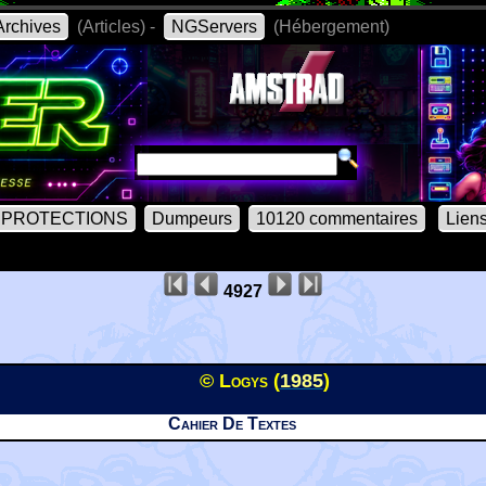
rchives
(Articles) -
NGServers
(Hébergement)
PROTECTIONS
Dumpeurs
10120 commentaires
Lien
4927
© Logys (
1985
)
Cahier De Textes