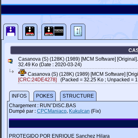
CAS
Casanova (S) (128K) (1989) [MCM Software] [Original].
32.49 Ko (Date : 2020-03-24)
Casanova (S) (128K) (1989) [MCM Software] [Origi
[CRC:24DE4278]
(Packed = 32.25 Ko ; Unpacked = 1
INFOS
POKES
STRUCTURE
Chargement : RUN"DISC.BAS
Dumpé par :
CPCManiaco
,
Kukulcan
(Fix)
PROTEGIDO POR ENRIQUE Sanchez Hilara