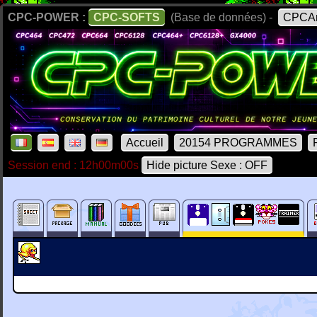
CPC-POWER :
CPC-SOFTS
(Base de données) -
CPCAr
Accueil
20154 PROGRAMMES
Session end : 12h00m00s
Hide picture Sexe : OFF