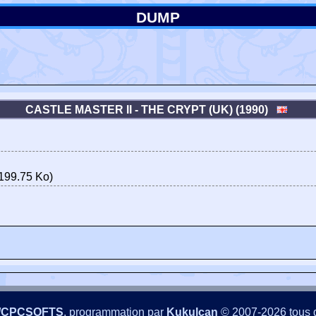
DUMP
CASTLE MASTER II - THE CRYPT (UK) (1990)
199.75 Ko)
/CPCSOFTS
, programmation par
Kukulcan
© 2007-2026 tous d