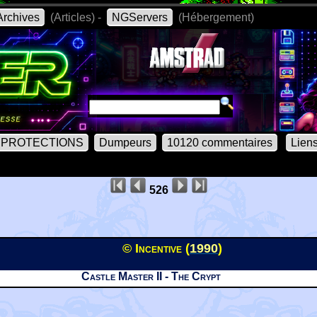
rchives
(Articles) -
NGServers
(Hébergement)
PROTECTIONS
Dumpeurs
10120 commentaires
Lien
526
© Incentive (
1990
)
Castle Master II - The Crypt