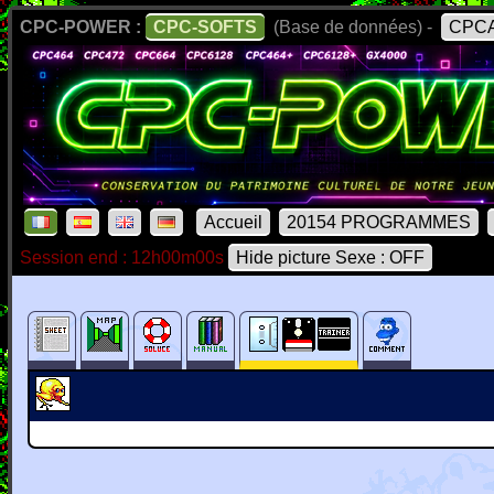
CPC-POWER :
CPC-SOFTS
(Base de données) -
CPCA
Accueil
20154 PROGRAMMES
Session end : 12h00m00s
Hide picture Sexe : OFF