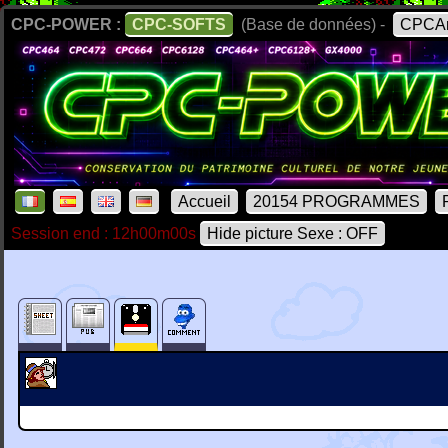
CPC-POWER :
CPC-SOFTS
(Base de données) -
CPCAr
Accueil
20154 PROGRAMMES
Session end : 12h00m00s
Hide picture Sexe : OFF