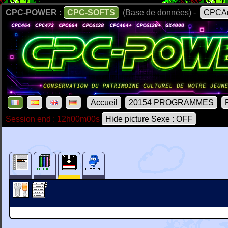
CPC-POWER :
CPC-SOFTS
(Base de données) -
CPCAr
Accueil
20154 PROGRAMMES
Session end : 12h00m00s
Hide picture Sexe : OFF