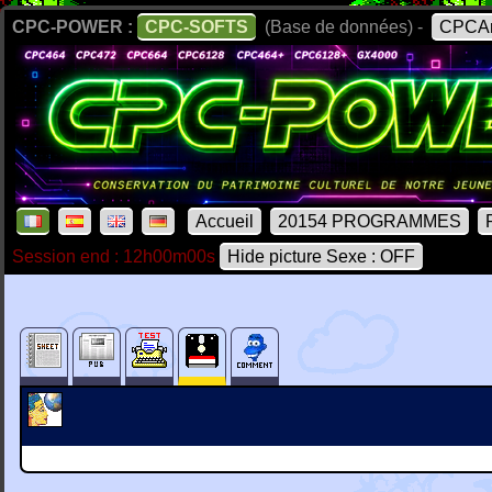
CPC-POWER :
CPC-SOFTS
(Base de données) -
CPCAr
Accueil
20154 PROGRAMMES
Session end : 12h00m00s
Hide picture Sexe : OFF