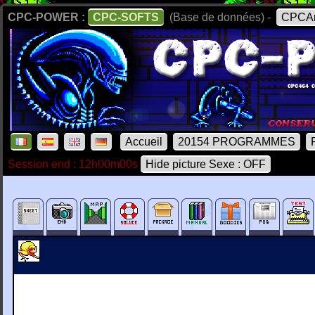
CPC-POWER :
CPC-SOFTS
(Base de données) -
CPCAr
Accueil
20154 PROGRAMMES
Session end : 12h00m00s
Hide picture Sexe : OFF