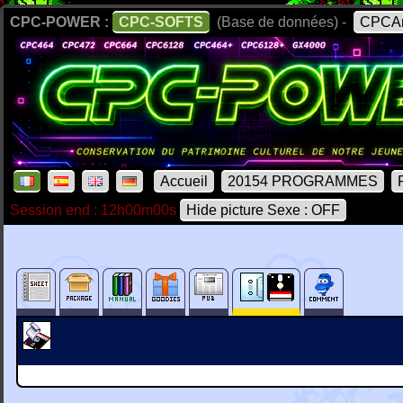
CPC-POWER :
CPC-SOFTS
(Base de données) -
CPCAr
Accueil
20154 PROGRAMMES
Session end : 12h00m00s
Hide picture Sexe : OFF