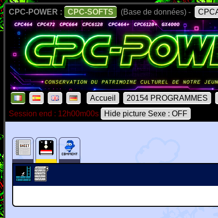
CPC-POWER :
CPC-SOFTS
(Base de données) -
CPCA
Accueil
20154 PROGRAMMES
Session end : 12h00m00s
Hide picture Sexe : OFF