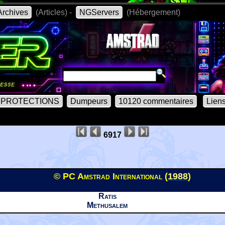
rchives
(Articles) -
NGServers
(Hébergement)
PROTECTIONS
Dumpeurs
10120 commentaires
Lien
6917
© PC Amstrad International (
1988
)
Ratis
Methusalem