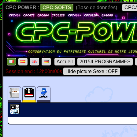
CPC-POWER :
CPC-SOFTS
(Base de données) -
CPCA
Accueil
20154 PROGRAMMES
Session end : 12h00m00s
Hide picture Sexe : OFF