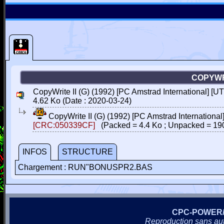
COPYWRI
CopyWrite II (G) (1992) [PC Amstrad International] [U
4.62 Ko (Date : 2020-03-24)
CopyWrite II (G) (1992) [PC Amstrad International
[CRC:050339CF]
(Packed = 4.4 Ko ; Unpacked = 19
INFOS
STRUCTURE
Chargement : RUN"BONUSPR2.BAS
CPC-POWER
Reproduction sans autor