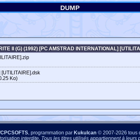
DUMP
TE II (G) (1992) [PC AMSTRAD INTERNATIONAL] [UTILI
TILITAIRE].zip
] [UTILITAIRE].dsk
0.25 Ko)
/CPCSOFTS
, programmation par
Kukulcan
© 2007-2026 tous d
isation interdite. Tous les titres utilisés appartiennent à leurs p