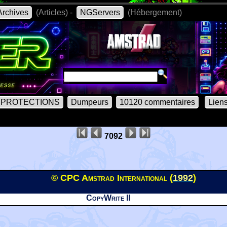
rchives
(Articles) -
NGServers
(Hébergement)
PROTECTIONS
Dumpeurs
10120 commentaires
Lien
7092
© CPC Amstrad International (
1992
)
CopyWrite II