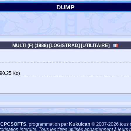
DUMP
MULTI (F) (1988) [LOGISTRAD] [UTILITAIRE]
90.25 Ko)
/CPCSOFTS
, programmation par
Kukulcan
© 2007-2026 tous d
isation interdite. Tous les titres utilisés appartiennent à leurs p