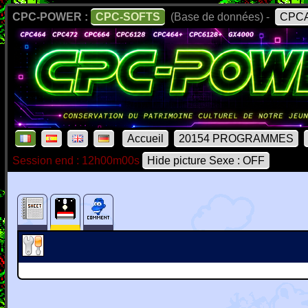
CPC-POWER :
CPC-SOFTS
(Base de données) -
CPCA
Accueil
20154 PROGRAMMES
Session end : 12h00m00s
Hide picture Sexe : OFF