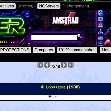
rchives
(Articles) -
NGServers
(Hébergement)
PROTECTIONS
Dumpeurs
10120 commentaires
Lien
7248
© Logipresse (
1988
)
Multi