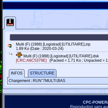
Multi (F) (1988) [Logistrad] [UTILITAIRE].zip
1.89 Ko (Date : 2020-03-24)
Multi (F) (1988) [Logistrad] [UTILITAIRE].dsk
[CRC:A6C5379E]
(Packed = 1.71 Ko ; Unpacked = 1
INFOS
STRUCTURE
Chargement : RUN"7MULTI.BAS
CPC-POWER
Reproduction sans autor